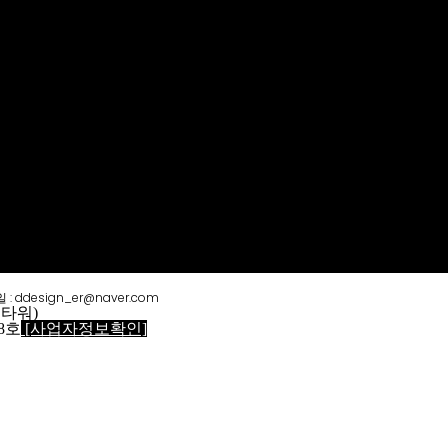
 : ddesign_er@naver.com
크타워)
8호
[사업자정보확인]