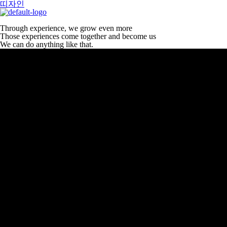
띠자인
Through experience, we grow even more
Those experiences come together and become us
We can do anything like that.