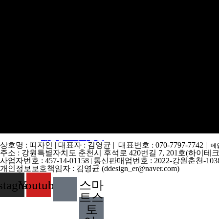
이용약관
개인정보처리방침
상호명 : 띠자인 | 대표자 : 김영균 | 대표번호 : 070-7797-7742 |
메일
주소 : 강원특별자치도 춘천시 후석로 420번길 7, 201호(하이테
사업자번호 : 457-14-01158
통신판매업번호 : 2022-강원춘천-103
|
개인정보보호책임자 : 김영균 (ddesign_er@naver.com)
stagram
Youtube
스마
트스
토